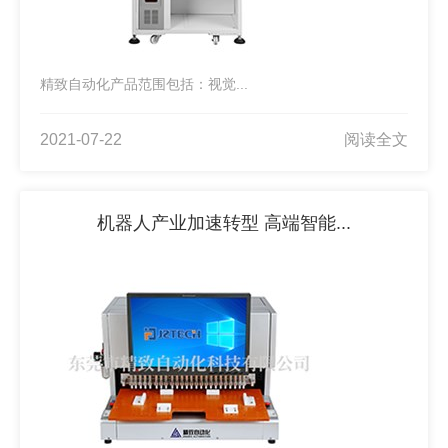
精致自动化产品范围包括：视觉...
2021-07-22
阅读全文
机器人产业加速转型 高端智能...